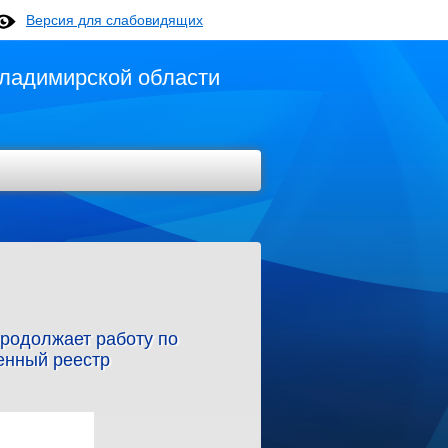
Версия для слабовидящих
ладимирской области
родолжает работу по
енный реестр