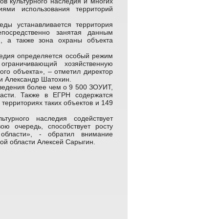
ов культурного наследия и многих
иями использования территорий
еды устанавливается территория
епосредственно занятая данным
, а также зона охраны объекта
ледия определяется особый режим
ограничивающий хозяйственную
ого объекта», – отметил директор
и Александр Шатохин.
ведения более чем о 9 500 ЗОУИТ,
асти. Также в ЕГРН содержатся
 территориях таких объектов и 149
турного наследия содействует
ою очередь, способствует росту
 области», - обратил внимание
ой области Алексей Сарыгин.