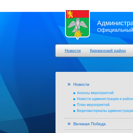
Администра
Официальный 
Новости
Киржачский район
Новости
Анонсы мероприятий
Новости администрации и райо
План мероприятий
Видеоматериалы администраци
Великая Победа