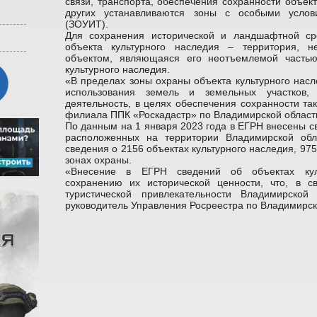
связи, транспорта, обеспечения сохранности объект
других устанавливаются зоны с особыми услов
(ЗОУИТ).
Для сохранения исторической и ландшафтной ср
объекта культурного наследия – территория, н
объектом, являющаяся его неотъемлемой частью
культурного наследия.
«В пределах зоны охраны объекта культурного нас
использования земель и земельных участков, 
деятельность, в целях обеспечения сохранности так
филиала ППК «Роскадастр» по Владимирской област
По данным на 1 января 2023 года в ЕГРН внесены с
расположенных на территории Владимирской обл
сведения о 2156 объектах культурного наследия, 975
зонах охраны.
«Внесение в ЕГРН сведений об объектах куль
сохранению их исторической ценности, что, в св
туристической привлекательности Владимирской
руководитель Управления Росреестра по Владимирск