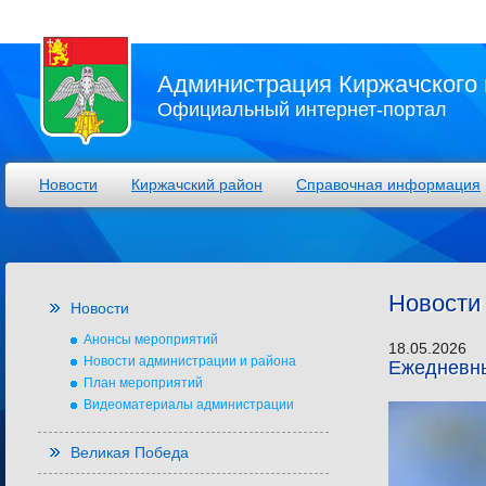
Администрация Киржачского 
Официальный интернет-портал
Новости
Киржачский район
Справочная информация
Новости
Новости
Анонсы мероприятий
18.05.2026
Новости администрации и района
Ежедневны
План мероприятий
Видеоматериалы администрации
Великая Победа