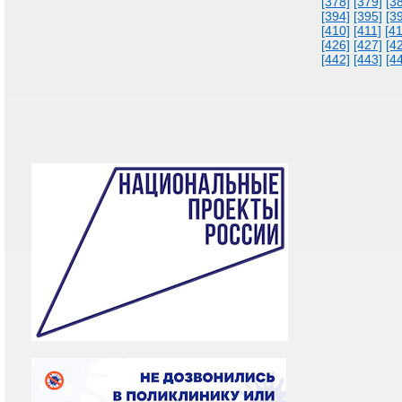
[378]
[379]
[3
[394]
[395]
[3
[410]
[411]
[4
[426]
[427]
[4
[442]
[443]
[4