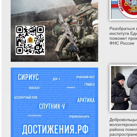
Разобраться 
института Ед
поможет пром
ФНС России
Добровольцы
волонтерског
района помог
распростране