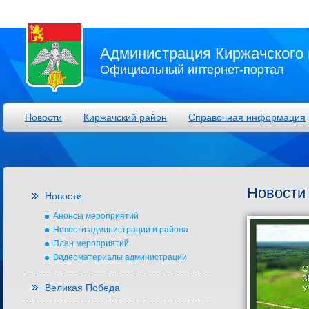
Администрация Киржачского 
Официальный интернет-портал
Новости
Киржачский район
Справочная информация
Новости
Новости
Анонсы мероприятий
Новости администрации и района
План мероприятий
Видеоматериалы администрации
Великая Победа