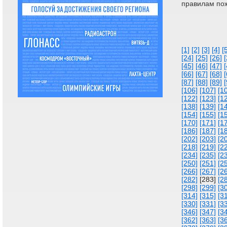
правилам по
[1]
[2]
[3]
[4]
[
[24]
[25]
[26]
[
[45]
[46]
[47]
[
[66]
[67]
[68]
[
[87]
[88]
[89]
[
[106]
[107]
[1
[122]
[123]
[1
[138]
[139]
[1
[154]
[155]
[1
[170]
[171]
[1
[186]
[187]
[1
[202]
[203]
[2
[218]
[219]
[2
[234]
[235]
[2
[250]
[251]
[2
[266]
[267]
[2
[282]
[283]
[2
[298]
[299]
[3
[314]
[315]
[3
[330]
[331]
[3
[346]
[347]
[3
[362]
[363]
[3