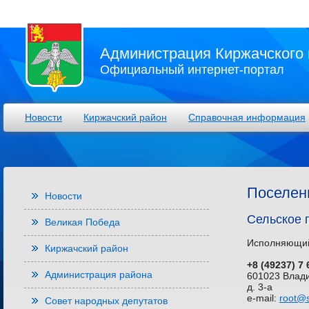
Администрация Киржачского 
Официальный интернет-портал
Новости
Киржачский район
Справочная информация
Поселен
Новости
Сельское 
Великая Победа
Исполняющий 
Киржачский район
+8 (49237) 7 
Администрация района
601023 Влади
д. 3-а
e-mail:
root@s
Совет народных депутатов