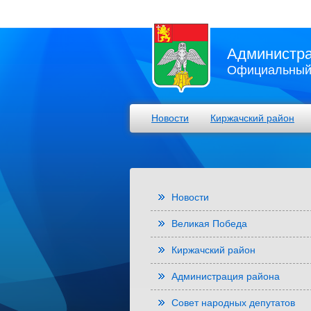
Администра
Официальный 
Новости
Киржачский район
Новости
Великая Победа
Киржачский район
Администрация района
Совет народных депутатов